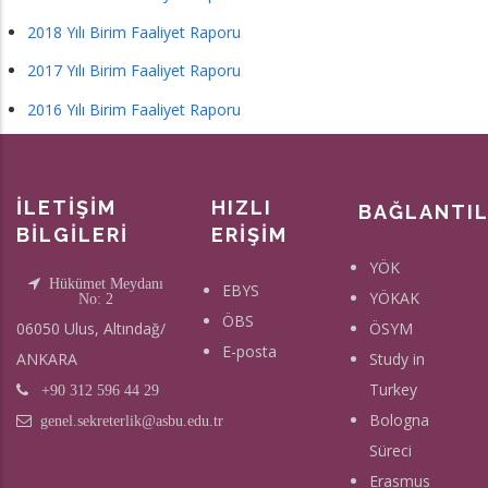
2018 Yılı Birim Faaliyet Raporu
2017 Yılı Birim Faaliyet Raporu
2016 Yılı Birim Faaliyet Raporu
İLETİŞİM
HIZLI
BAĞLANTI
BİLGİLERİ
ERİŞİM
YÖK
Hükümet Meydanı
EBYS
YÖKAK
No: 2
ÖBS
06050 Ulus, Altındağ/
ÖSYM
E-posta
ANKARA
Study in
Turkey
+90 312 596 44 29
Bologna
genel.sekreterlik@asbu.edu.tr
Süreci
Erasmus