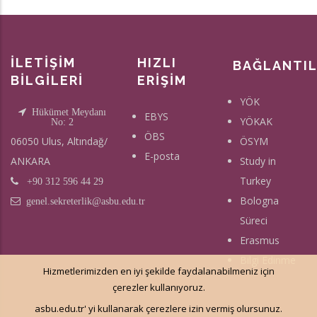
İLETİŞİM
HIZLI
BAĞLANTI
BİLGİLERİ
ERİŞİM
YÖK
Hükümet Meydanı
EBYS
YÖKAK
No: 2
ÖBS
06050 Ulus, Altındağ/
ÖSYM
E-posta
ANKARA
Study in
Turkey
+90 312 596 44 29
Bologna
genel.sekreterlik@asbu.edu.tr
Süreci
Erasmus
Bilgi Edinme
Hizmetlerimizden en iyi şekilde faydalanabilmeniz için
çerezler kullanıyoruz.
asbu.edu.tr' yi kullanarak çerezlere izin vermiş olursunuz.