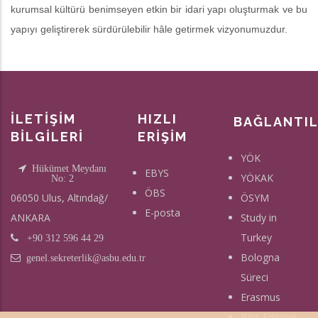
kurumsal kültürü benimseyen etkin bir idari yapı oluşturmak ve bu
yapıyı geliştirerek sürdürülebilir hâle getirmek vizyonumuzdur.
İLETİŞİM
HIZLI
BAĞLANTI
BİLGİLERİ
ERİŞİM
YÖK
Hükümet Meydanı
EBYS
YÖKAK
No: 2
ÖBS
06050 Ulus, Altındağ/
ÖSYM
E-posta
ANKARA
Study in
Turkey
+90 312 596 44 29
Bologna
genel.sekreterlik@asbu.edu.tr
Süreci
Erasmus
Bilgi Edinme