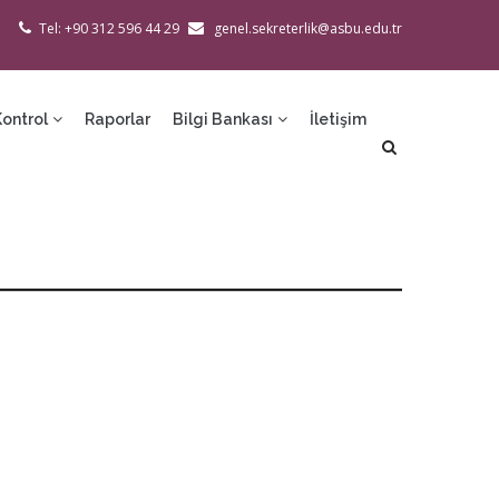
Tel: +90 312 596 44 29
genel.sekreterlik@asbu.edu.tr
Kontrol
Raporlar
Bilgi Bankası
İletişim