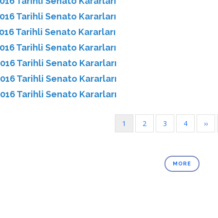
016 Tarihli Senato Kararları
016 Tarihli Senato Kararları
016 Tarihli Senato Kararları
016 Tarihli Senato Kararları
016 Tarihli Senato Kararları
016 Tarihli Senato Kararları
016 Tarihli Senato Kararları
Şu
1
Sayfa
2
Sayfa
3
Sayfa
4
Sonr
››
nation
an
sayf
kullanılan
sayfa
MORE