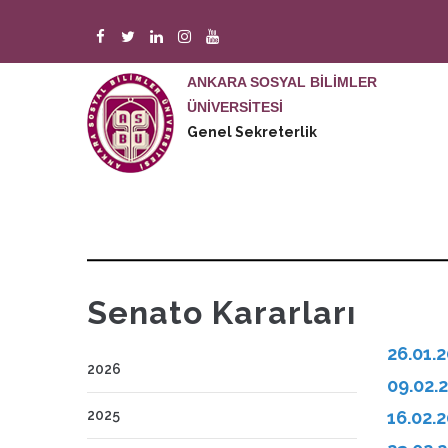
Ana
içeriğe
atla
ANKARA SOSYAL BİLİMLER
M
n
ÜNİVERSİTESİ
Genel Sekreterlik
2016 Senato Kararları
Senato Kararları
26.01.2
2026
09.02.2
2025
16.02.2