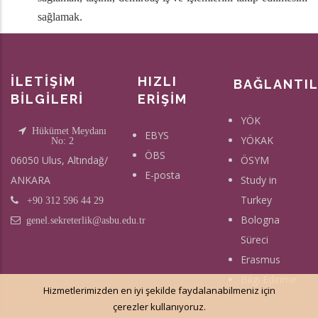
sağlamak.
İLETİŞİM
HIZLI
BAĞLANTI
BİLGİLERİ
ERİŞİM
YÖK
Hükümet Meydanı
EBYS
YÖKAK
No: 2
ÖBS
06050 Ulus, Altındağ/
ÖSYM
E-posta
ANKARA
Study in
Turkey
+90 312 596 44 29
Bologna
genel.sekreterlik@asbu.edu.tr
Süreci
Erasmus
Bilgi Edinme
Hizmetlerimizden en iyi şekilde faydalanabilmeniz için
çerezler kullanıyoruz.